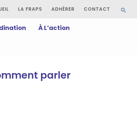
Reche
EIL
LA FRAPS
ADHÉRER
CONTACT
dination
À L’action
Comment parler