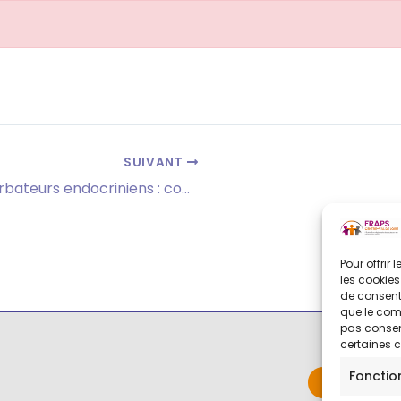
SUIVANT
Formation « Perturbateurs endocriniens : comment agir dans ma structure ? »
Pour offrir
les cookies
de consenti
que le comp
pas consent
certaines c
Fonctio
Contact