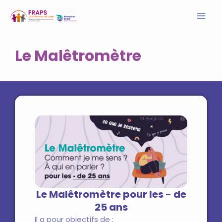
Aller
Mai
au
contenu
Men
Le Malêtromètre
Le Malêtromètre pour les - de
25 ans
Il a pour objectifs de :