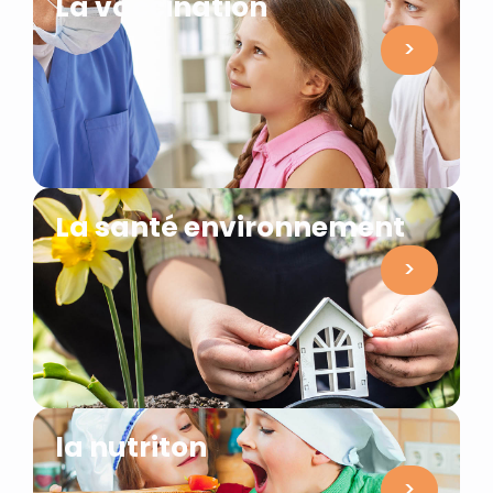
La vaccination
>
La santé environnement
>
la nutriton
>