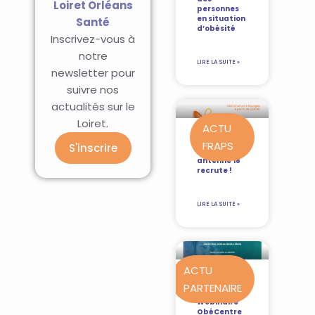
Loiret Orléans
personnes
en situation
Santé
d’obésité
Inscrivez-vous à
notre
LIRE LA SUITE »
newsletter pour
suivre nos
actualités sur le
Loiret.
ACTU
FRAPS
S'inscrire
La FRAPS –
antenne 18
recrute !
LIRE LA SUITE »
ACTU
PARTENAIRE
REPLAY
Webinaire
ObéCentre