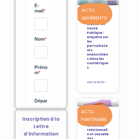
ACTU
ADHÉRENTS
Mémoire de
Master en
Santé
Publique :
enquête sur
les
perturbate
urs
endocrinien
s dans les
cosmétique
s
LIRE LA SUITE »
ACTU
Inscription à la
PARTENAIRE
Guide Santé
Lettre
affective,
relationnell
d’information
e et sexuelle
des