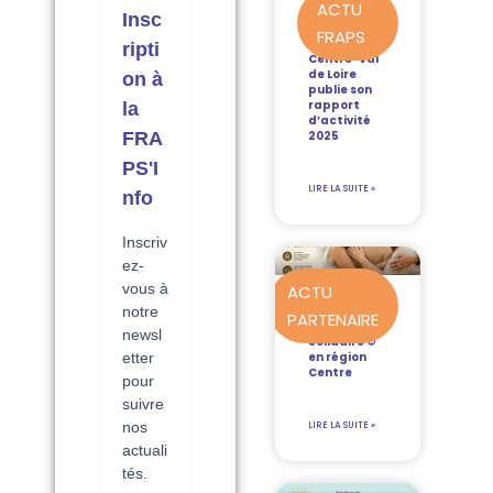
ACTU
FRAPS
La FRAPS
Centre-Val
de Loire
publie son
rapport
d’activité
2025
LIRE LA SUITE »
ACTU
PARTENAIRE
Le Bien-Être
Solidaire ©
en région
Centre
LIRE LA SUITE »