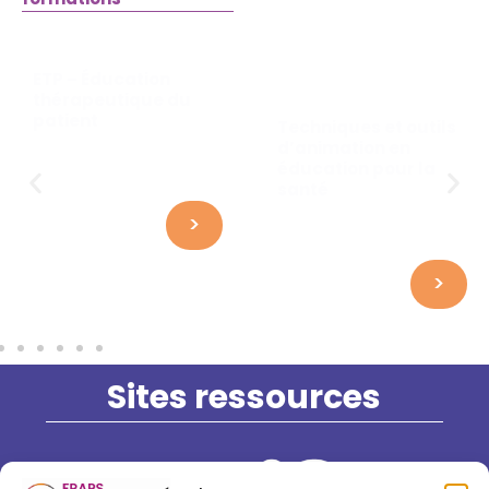
ETP – Éducation
thérapeutique du
patient
Techniques et outils
d’animation en
éducation pour la
santé
>
>
Sites ressources