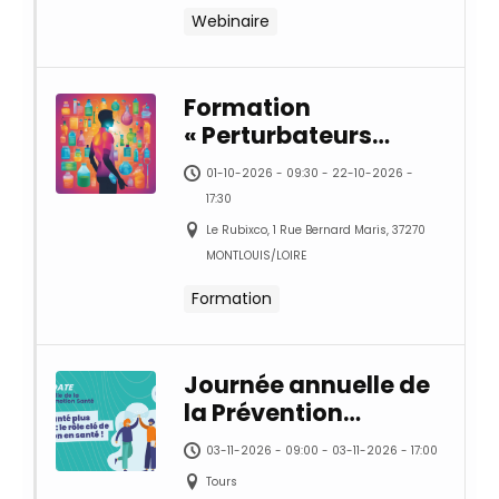
Webinaire
Formation
« Perturbateurs
endocriniens :
01-10-2026 - 09:30 - 22-10-2026 -
comment agir dans
17:30
ma structure ? »
Le Rubixco, 1 Rue Bernard Maris, 37270
MONTLOUIS/LOIRE
Formation
Journée annuelle de
la Prévention
Promotion Santé –
03-11-2026 - 09:00 - 03-11-2026 - 17:00
Vers une santé plus
Tours
accessible : le rôle