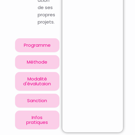
ation
de ses
propres
projets.
Programme
Méthode
Modalité
d'évalutaion
Sanction
Infos
pratiques