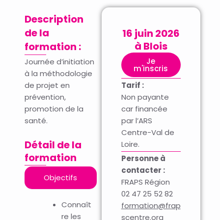
Description
de la
16 juin 2026
à Blois
formation :
Je
Journée d’initiation
m'inscris
à la méthodologie
de projet en
Tarif :
prévention,
Non payante
promotion de la
car financée
santé.
par l’ARS
Centre-Val de
Détail de la
Loire.
formation
Personne à
contacter :
Objectifs
FRAPS Région
02 47 25 52 82
Connaît
formation@frap
re les
scentre.org