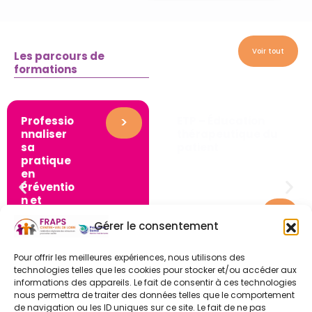
Voir tout
Les parcours de
formations
>
Professio
ETP – Éducation
nnaliser
thérapeutique du
sa
patient
pratique
en
Préventio
n et
>
Promotio
Gérer le consentement
n de la
Santé
Pour offrir les meilleures expériences, nous utilisons des
technologies telles que les cookies pour stocker et/ou accéder aux
informations des appareils. Le fait de consentir à ces technologies
nous permettra de traiter des données telles que le comportement
de navigation ou les ID uniques sur ce site. Le fait de ne pas