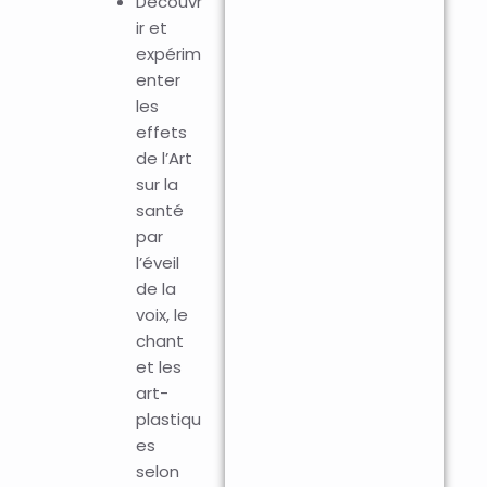
Découvr
ir et
expérim
enter
les
effets
de l’Art
sur la
santé
par
l’éveil
de la
voix, le
chant
et les
art-
plastiqu
es
selon