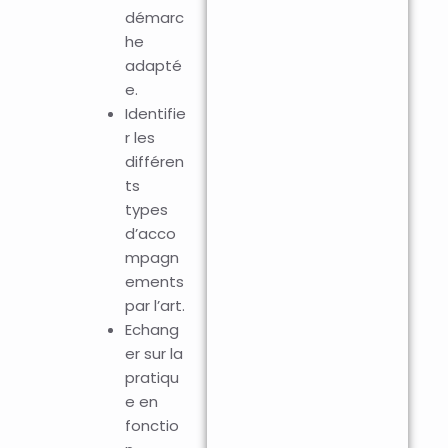
démarc
he
adapté
e.
Identifie
r les
différen
ts
types
d’acco
mpagn
ements
par l’art.
Echang
er sur la
pratiqu
e en
fonctio