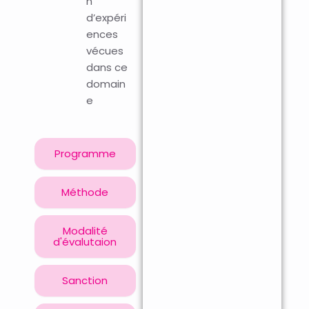
n
d’expéri
ences
vécues
dans ce
domain
e
Programme
Méthode
Modalité
d'évalutaion
Sanction