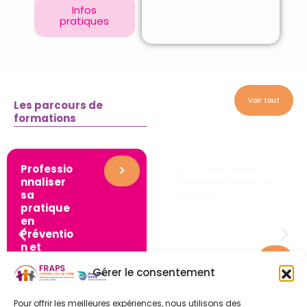
Infos
pratiques
Voir tout
Les parcours de
formations
>
Professio
ETP – Éducation
nnaliser
thérapeutique du
sa
patient
pratique
en
Préventio
n et
>
Promotio
Gérer le consentement
n de la
Santé
Pour offrir les meilleures expériences, nous utilisons des