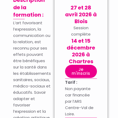
de la
27 et 28
avril 2026 à
formation :
Blois
L’art favorisant
Session
l’expression, la
complète
communication ou
14 et 15
la relation, est
décembre
reconnu pour ses
2026 à
effets pouvant
Chartres
être bénéfiques
sur la santé dans
Je
les établissements
m'inscris
sanitaires, sociaux,
Tarif :
médico-sociaux et
Non payante
éducatifs. Savoir
car financée
adapter et
par l’ARS
favoriser
Centre-Val de
l’expression et la
Loire.
création artistique,