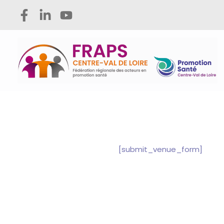
Aller
au
contenu
[submit_venue_form]