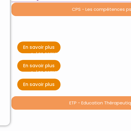
CPS - Les compétences psy
Initiation aux compétences psychosociales 
être physique, psychique et social
En savoir plus
Les compétences psychosociales : Format
En savoir plus
Les compétences psychosociales : Format
En savoir plus
ETP - Education Thérapeutiq
Éducation thérapeutique du patient attei
(approche généraliste, non spécifique à u