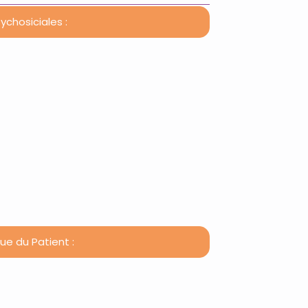
chosiciales :
: une approche globale pour le bien-
ion de formateur
ion de formateur
ue du Patient :
nt de maladie chronique-42h
ne pathologie)