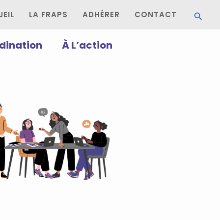
Reche
EIL
LA FRAPS
ADHÉRER
CONTACT
dination
À L’action