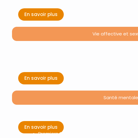
En savoir plus
Vie affective et sex
Intégrer la vie affective, relationnelle et s
professionnelles accompagnant un public en
En savoir plus
Santé mentale
Premiers Secours en Santé Mentale – PSSM
En savoir plus
Premiers Secours en Santé Mentale – PSSM